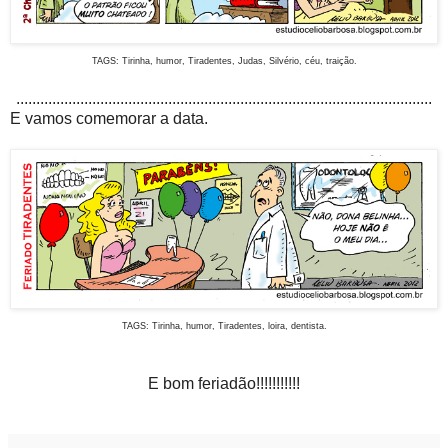
TAGS: Tirinha, humor, Tiradentes, Judas, Silvério, céu, traição.
........................................................................................................
E vamos comemorar a data.
TAGS: Tirinha, humor, Tiradentes, loira, dentista.
E bom feriadão!!!!!!!!!!!