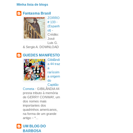
Minha lista de blogs
Fantasma Brasil
ZORRO
# 133 -
(Espanh
ol)
-
Crédito:
José
Luis G.
& Sergio A. DOWNLOAD
GUEDES MANIFESTO
Gibilândi
a 44 traz
a
raríssim
a origem
do
Capitão
Cometa
-
GIBILÂNDIA 44
presta tributo à memória
de GERRY CONWAY, um
dos nomes mais
importantes dos
quadrinhos americanos,
na forma de um grande
artigo – *...
UM BLOG DO
BARBOSA