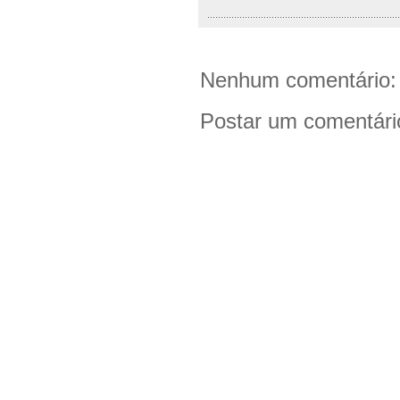
........................................................................
Nenhum comentário:
Postar um comentári