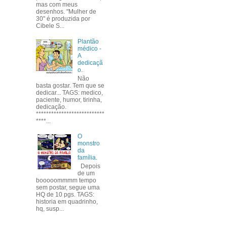
mas com meus
desenhos. "Mulher de
30" é produzida por
Cibele S...
Plantão
médico -
A
dedicaçã
o.
Não
basta gostar. Tem que se
dedicar... TAGS: medico,
paciente, humor, tirinha,
dedicação.
***************************
****...
O
monstro
da
família.
Depois
de um
booooommmm tempo
sem postar, segue uma
HQ de 10 pgs. TAGS:
historia em quadrinho,
hq, susp...