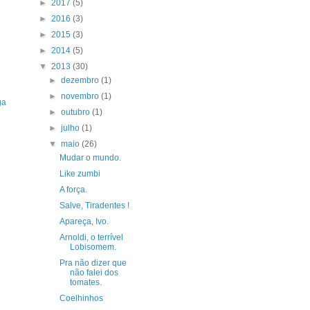
►
2017
(5)
►
2016
(3)
►
2015
(3)
►
2014
(5)
▼
2013
(30)
►
dezembro
(1)
►
novembro
(1)
ga
►
outubro
(1)
►
julho
(1)
▼
maio
(26)
Mudar o mundo.
Like zumbi
A força.
Salve, Tiradentes !
Apareça, Ivo.
Arnoldi, o terrível
Lobisomem.
Pra não dizer que
não falei dos
tomates.
Coelhinhos