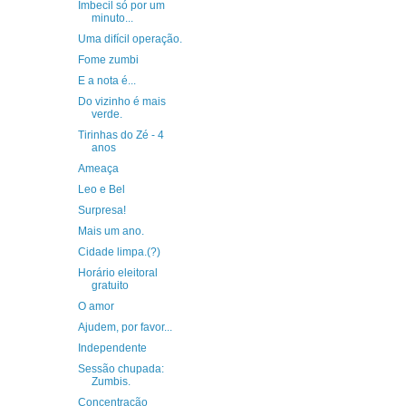
Imbecil só por um
minuto...
Uma difícil operação.
Fome zumbi
E a nota é...
Do vizinho é mais
verde.
Tirinhas do Zé - 4
anos
Ameaça
Leo e Bel
Surpresa!
Mais um ano.
Cidade limpa.(?)
Horário eleitoral
gratuito
O amor
Ajudem, por favor...
Independente
Sessão chupada:
Zumbis.
Concentração