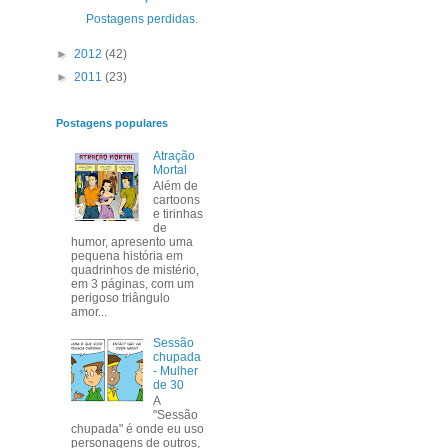
Postagens perdidas.
►
2012
(42)
►
2011
(23)
Postagens populares
Atração
Mortal
Além de
cartoons
e tirinhas
de
humor, apresento uma
pequena história em
quadrinhos de mistério,
em 3 páginas, com um
perigoso triângulo
amor...
Sessão
chupada
- Mulher
de 30
A
"Sessão
chupada" é onde eu uso
personagens de outros,