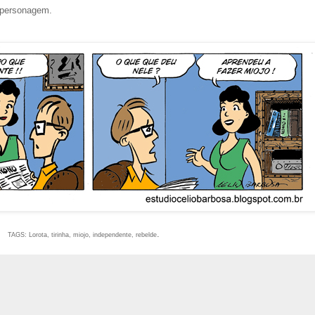
 personagem.
.
TAGS: Lorota, tirinha, miojo, independente, rebelde