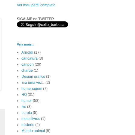
Ver meu perfil completo
SIGA-ME no TWITTER
Veja mais...
Arnoldi
(17)
caricatura
(3)
cartoon
(20)
charge
(1)
Design gráfico
(1)
Era uma vez...
(2)
homenagem
(7)
HQ
(31)
humor
(58)
Ivo
(3)
Lorota
(5)
meus livros
(1)
mistério
(4)
Mundo animal
(9)